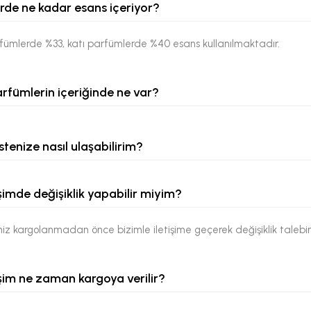
rde ne kadar esans içeriyor?
rfümlerde %33, katı parfümlerde %40 esans kullanılmaktadır.
arfümlerin içeriğinde ne var?
stenize nasıl ulaşabilirim?
şimde değişiklik yapabilir miyim?
niz kargolanmadan önce bizimle iletişime geçerek değişiklik talebin
şim ne zaman kargoya verilir?