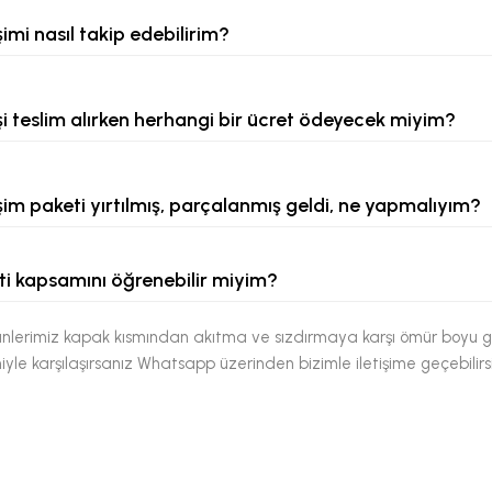
şimi nasıl takip edebilirim?
şi teslim alırken herhangi bir ücret ödeyecek miyim?
şim paketi yırtılmış, parçalanmış geldi, ne yapmalıyım?
i kapsamını öğrenebilir miyim?
nlerimiz kapak kısmından akıtma ve sızdırmaya karşı ömür boyu ga
yle karşılaşırsanız Whatsapp üzerinden bizimle iletişime geçebilirsi