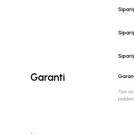
Sipari
Sipari
Sipari
Garanti
Garant
Tüm ürü
problemi