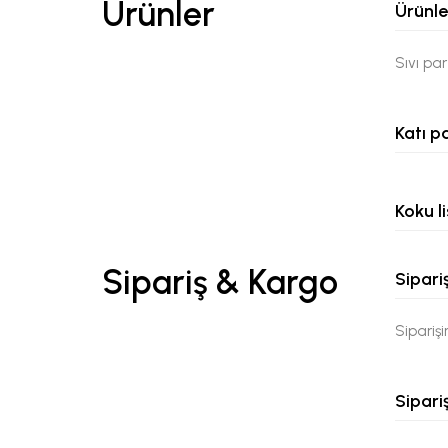
Ürünler
Ürünle
Sıvı pa
Katı p
Koku li
Sipariş & Kargo
Sipari
Siparişi
Sipari