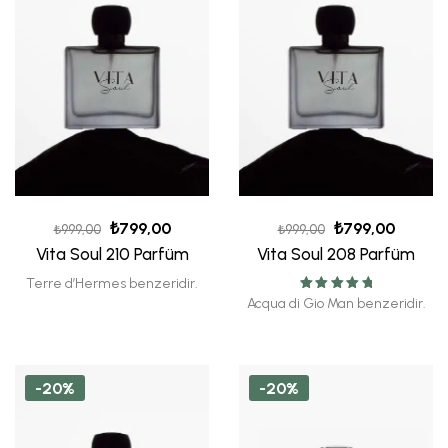
₺
799,00
₺
799,00
₺
999,00
₺
999,00
Vita Soul 210 Parfüm
Vita Soul 208 Parfüm
Terre d’Hermes benzeridir.
5 üzerinden
Acqua di Gio Man benzeridir.
5.00
oy aldı
-20%
-20%