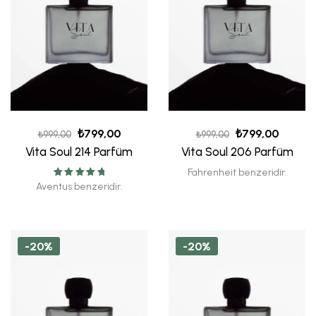
₺
799,00
₺
799,00
₺
999,00
₺
999,00
Vita Soul 214 Parfüm
Vita Soul 206 Parfüm
Fahrenheit benzeridir.
5 üzerinden
Aventus benzeridir.
5.00
oy aldı
-20%
-20%