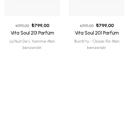
₺
799,00
₺
799,00
₺
999,00
₺
999,00
Vita Soul 213 Parfüm
Vita Soul 201 Parfüm
La Nuit De L`homme Man
Burrb*ry - Classic For Man
benzeridir.
benzeridir.
-20%
-20%