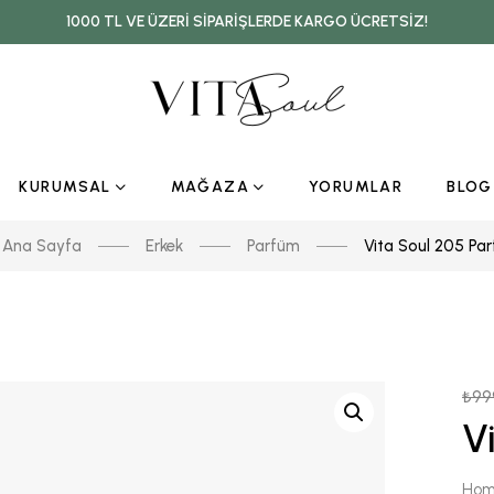
1000 TL VE ÜZERI SIPARIŞLERDE KARGO ÜCRETSIZ!
KURUMSAL
MAĞAZA
YORUMLAR
BLOG
Ana Sayfa
Erkek
Parfüm
Vita Soul 205 Pa
₺
99
V
Hom