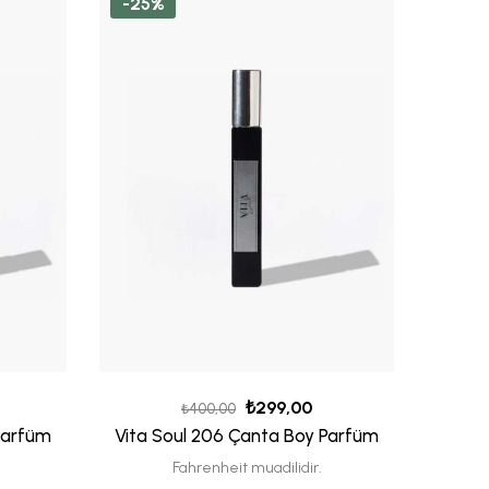
-25%
-18%
₺
299,00
₺
400,00
Parfüm
Vita Soul 206 Çanta Boy Parfüm
Vita S
Fahrenheit muadilidir.