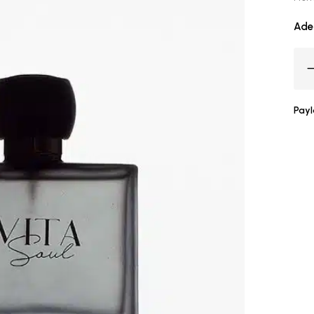
Ade
Payl