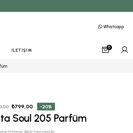
Whatsapp
0
İLETIŞIM
rfüm
₺
799,00
-20%
9,00
ita Soul 205 Parfüm
me Intense Man benzeridir.