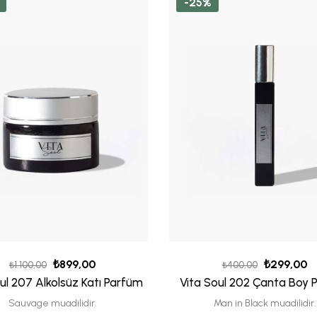
-25%
₺
899,00
₺
299,00
₺
1.100,00
₺
400,00
ul 207 Alkolsüz Katı Parfüm
Vita Soul 202 Çanta Boy 
Sauvage muadilidir.
Man in Black muadilidir.