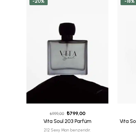
-20%
-18%
₺
799,00
₺
999,00
Vita Soul 203 Parfüm
Vita So
212 Sexy Man benzeridir.