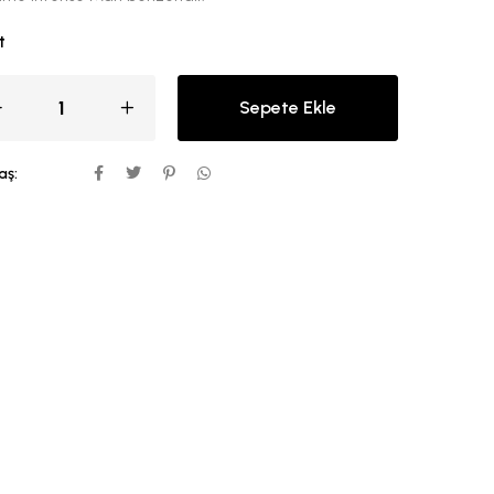
t
Sepete Ekle
aş: