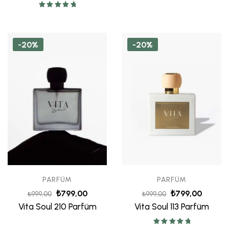
5 üzerinden
5.00
oy aldı
-20%
-20%
PARFÜM
PARFÜM
₺
799,00
₺
799,00
₺
999,00
₺
999,00
Vita Soul 210 Parfüm
Vita Soul 113 Parfüm