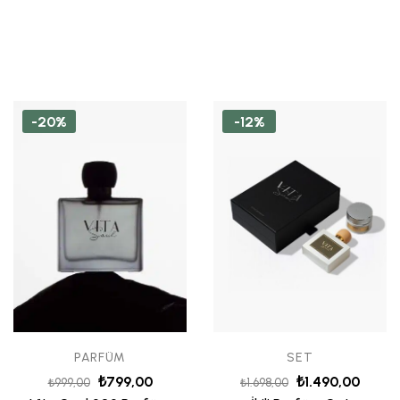
-20%
-12%
PARFÜM
SET
₺
799,00
₺
1.490,00
₺
999,00
₺
1.698,00