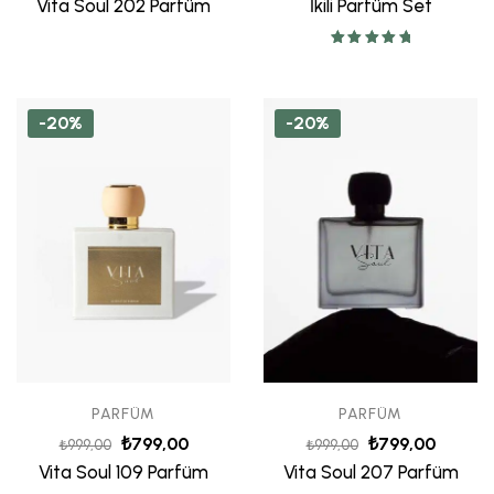
Vita Soul 202 Parfüm
İkili Parfüm Set
5 üzerinden
5.00
oy aldı
-20%
-20%
PARFÜM
PARFÜM
₺
799,00
₺
799,00
₺
999,00
₺
999,00
Vita Soul 109 Parfüm
Vita Soul 207 Parfüm