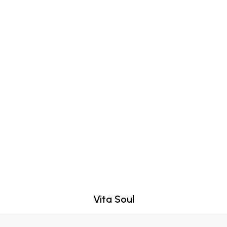
MELIH A.
/ Türkiye
Sürekli parfüm kullanan birisi
olarak kokular bir harika!
Herkese tavsiye ederim.
Vita Soul