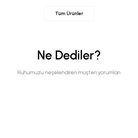
Tüm Ürünler
Ne Dediler?
Ruhumuzu neşelendiren müşteri yorumları
POLAT D.
/ Türkiye
Bir parfümde aradığım her şeyi bana