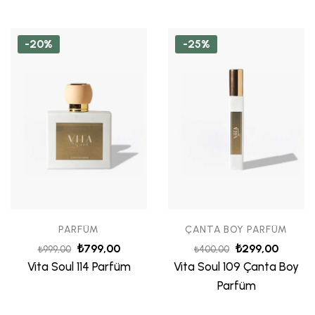
5 üzerinden
5.00
oy aldı
-20%
-25%
PARFÜM
ÇANTA BOY PARFÜM
₺
799,00
₺
299,00
₺
999,00
₺
400,00
Vita Soul 114 Parfüm
Vita Soul 109 Çanta Boy
Parfüm