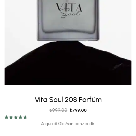
Vita Soul 208 Parfüm
₺
999,00
₺
799,00
5 üzerinden
Acqua di Gio Man benzeridir.
5.00
oy aldı