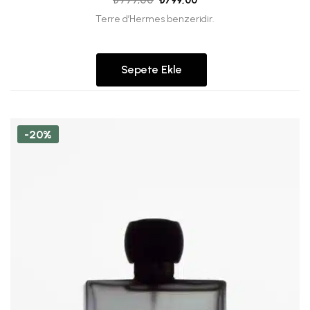
₺
999,00
₺
799,00
Terre d’Hermes benzeridir.
Sepete Ekle
-20%