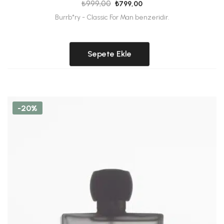
Burrb*ry - Classic For Man benzeridir.
Sepete Ekle
-20%