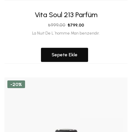
Vita Soul 213 Parfüm
₺
999,00
₺
799,00
La Nuit De L`homme Man benzeridir.
Sepete Ekle
-20%