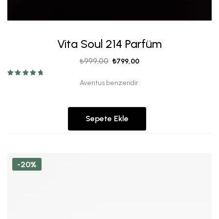
Vita Soul 214 Parfüm
₺
999,00
₺
799,00
5 üzerinden
Aventus benzeridir.
5.00
oy aldı
Sepete Ekle
-20%