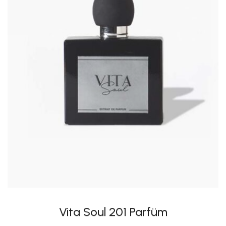
Vita Soul 201 Parfüm
₺
999,00
₺
799,00