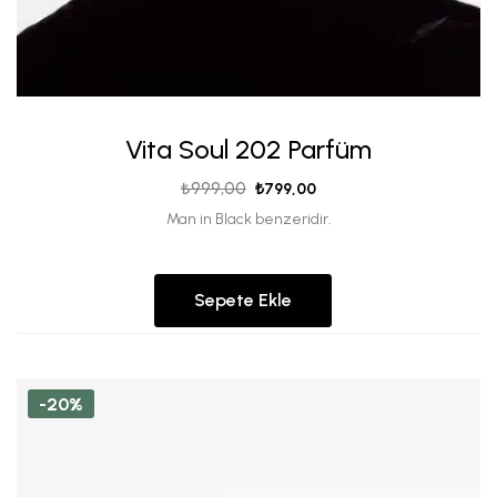
Vita Soul 202 Parfüm
₺
999,00
₺
799,00
Man in Black benzeridir.
Sepete Ekle
-20%