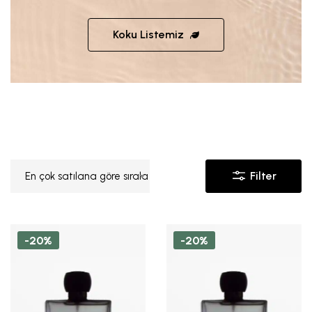
Koku Listemiz
Filter
En çok satılana göre sırala
-20%
-20%