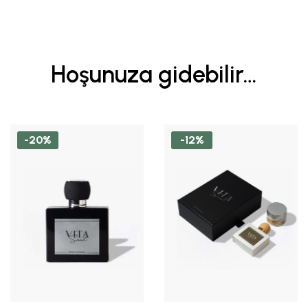
Hoşunuza gidebilir…
-20%
-12%