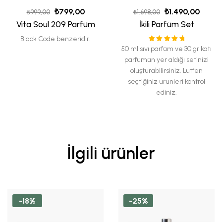
₺
799,00
₺
1.490,00
₺
999,00
₺
1.698,00
Vita Soul 209 Parfüm
İkili Parfüm Set
Black Code benzeridir.
5 üzerinden
50 ml sıvı parfüm ve 30 gr katı
5.00
oy aldı
parfümün yer aldığı setinizi
oluşturabilirsiniz. Lütfen
seçtiğiniz ürünleri kontrol
ediniz.
İlgili ürünler
-18%
-25%