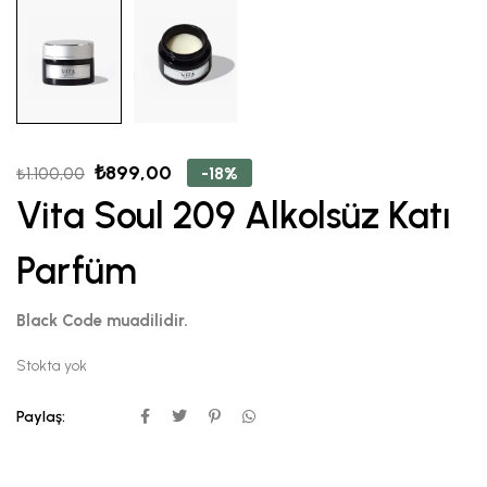
₺
899,00
-18%
₺
1.100,00
Vita Soul 209 Alkolsüz Katı
Parfüm
Black Code muadilidir.
Stokta yok
Paylaş: