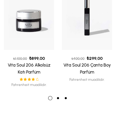
₺
899,00
₺
299,00
₺
1.100,00
₺
400,00
Vita Soul 206 Alkolsüz
Vita Soul 206 Çanta Boy
Katı Parfüm
Parfüm
Fahrenheit muadilidir.
5
Fahrenheit muadilidir.
üzerinden
4.00
oy
aldı