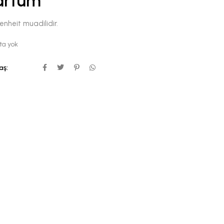
arfüm
enheit muadilidir.
ta yok
aş: