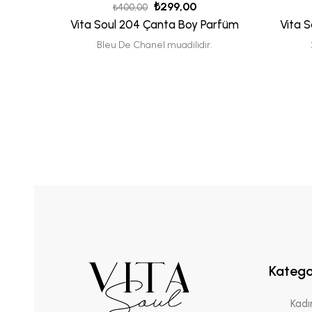
₺
299,00
₺
400,00
Vita Soul 204 Çanta Boy Parfüm
Vita 
Bleu De Chanel muadilidir.
Katego
Kadı