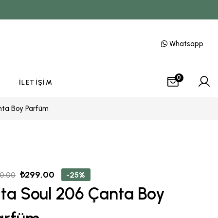
Whatsapp
0
İLETIŞIM
nta Boy Parfüm
₺
299,00
-25%
0,00
ita Soul 206 Çanta Boy