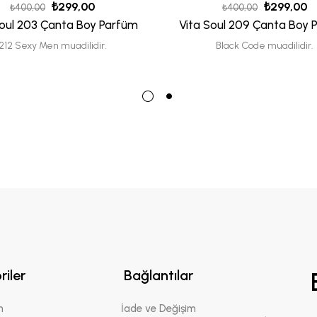
₺
299,00
₺
299,00
₺
400,00
₺
400,00
Soul 203 Çanta Boy Parfüm
Vita Soul 209 Çanta Boy 
212 Sexy Men muadilidir.
Black Code muadilidir.
riler
Bağlantılar
n
İade ve Değişim