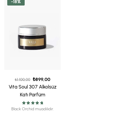
-18%
₺
899,00
₺
1.100,00
Vita Soul 307 Alkolsüz
Katı Parfüm
5 üzerinden
Black Orchid muadilidir.
5.00
oy aldı