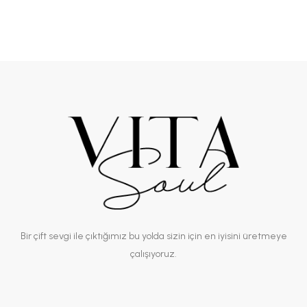
Bir çift sevgi ile çıktığımız bu yolda sizin için en iyisini üretmeye
çalışıyoruz.