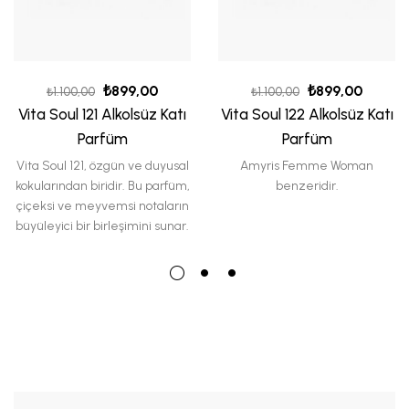
₺
899,00
₺
899,00
₺
1.100,00
₺
1.100,00
Vita Soul 121 Alkolsüz Katı
Vita Soul 122 Alkolsüz Katı
Parfüm
Parfüm
Vita Soul 121
, özgün ve duyusal
Amyris Femme Woman
kokularından biridir. Bu parfüm,
benzeridir.
çiçeksi ve meyvemsi notaların
büyüleyici bir birleşimini sunar.