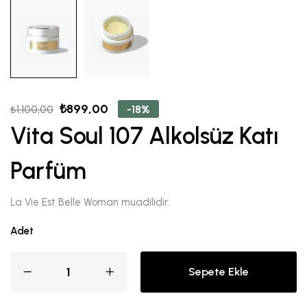
₺
899,00
-18%
₺
1.100,00
Vita Soul 107 Alkolsüz Katı
Parfüm
La Vie Est Belle Woman muadilidir.
Adet
Sepete Ekle