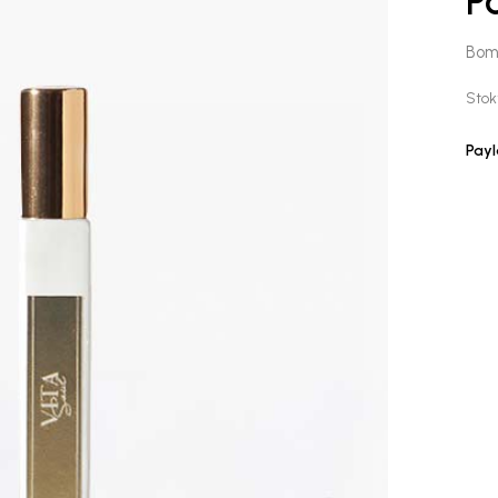
P
Bomb
Stok
Payl