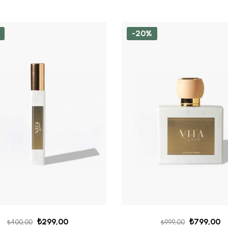
-20%
₺
299,00
₺
799,00
₺
400,00
₺
999,00