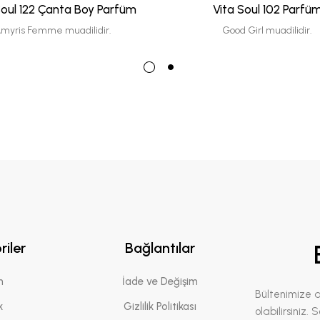
Soul 122 Çanta Boy Parfüm
Vita Soul 102 Parfü
myris Femme muadilidir.
Good Girl muadilidir.
riler
Bağlantılar
n
İade ve Değişim
Bültenimize 
k
Gizlilik Politikası
olabilirsiniz.