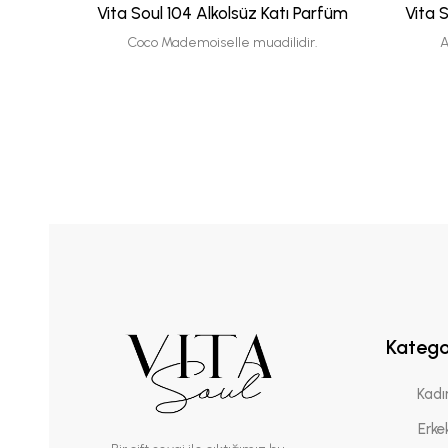
Vita Soul 104 Alkolsüz Katı Parfüm
Vita 
Coco Mademoiselle muadilidir.
A
Katego
Kadı
Erke