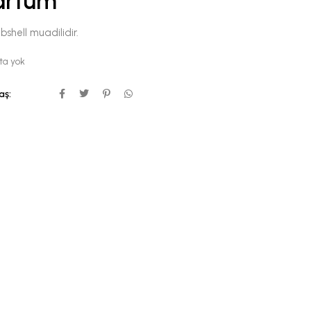
arfüm
shell muadilidir.
ta yok
aş: