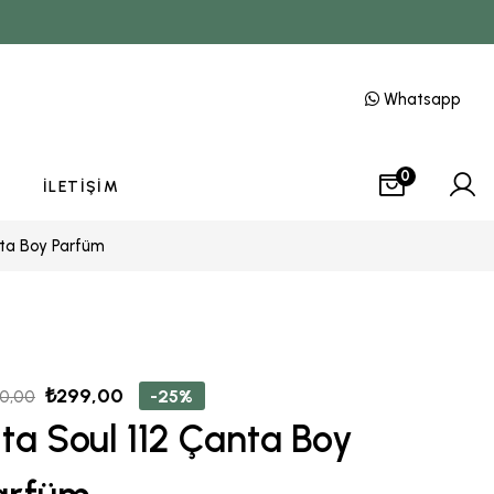
Whatsapp
0
İLETIŞIM
nta Boy Parfüm
₺
299,00
-25%
0,00
ita Soul 112 Çanta Boy