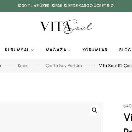
1000 TL VE ÜZERI SIPARIŞLERDE KARGO ÜCRETSIZ!
KURUMSAL
MAĞAZA
YORUMLAR
BLOG
a
Kadın
Çanta Boy Parfüm
Vita Soul 112 Ça
₺
40
V