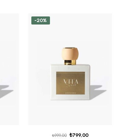
-20%
-18%
₺
799,00
₺
999,00