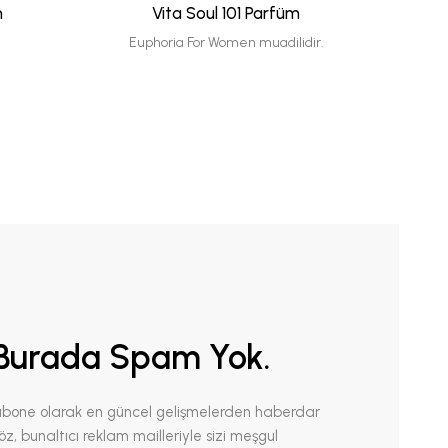
m
Vita Soul 101 Parfüm
Vita S
Euphoria For Women muadilidir.
Vita Soul
ile t
Burada Spam Yok.
abone olarak en güncel gelişmelerden haberdar
 Söz, bunaltıcı reklam mailleriyle sizi meşgul