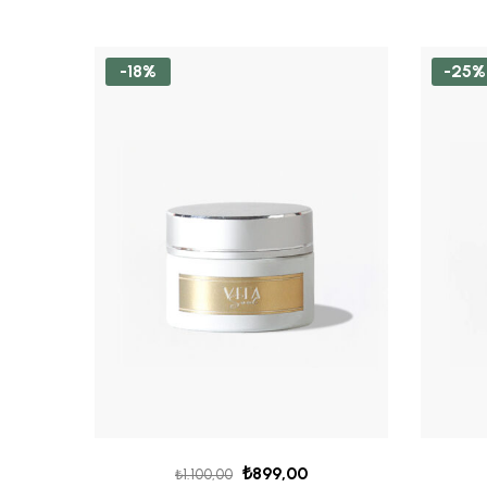
-18%
-25%
₺
899,00
₺
1.100,00