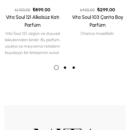
₺
899,00
₺
299,00
₺
1.100,00
₺
400,00
Vita Soul 121 Alkolsüz Katı
Vita Soul 103 Çanta Boy
Parfüm
Parfüm
Vita Soul 121
, özgün ve duyusal
Chance muadilidir.
kokularından biridir. Bu parfüm,
çiçeksi ve meyvemsi notaların
büyüleyici bir birleşimini sunar.