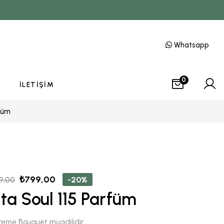
Whatsapp
0
İLETIŞIM
rfüm
₺
799,00
-20%
9,00
ita Soul 115 Parfüm
eme Bouquet muadilidir..