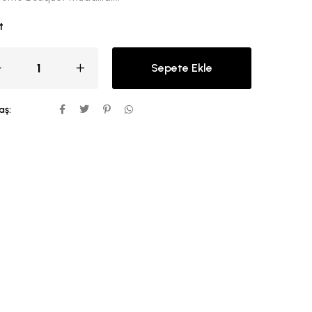
t
Sepete Ekle
aş: