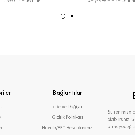
Good Girl muadilidir.
Amyris Femme muadilidi
riler
Bağlantılar
n
İade ve Değişim
Bültenimize 
k
Gizlilik Politikası
olabilirsiniz.
etmeyeceğiz
ex
Havale/EFT Hesaplarımız