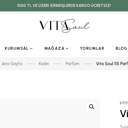
1000 TL VE ÜZERI SIPARIŞLERDE KARGO ÜCRETSIZ!
KURUMSAL
MAĞAZA
YORUMLAR
BLOG
Ana Sayfa
Kadın
Parfüm
Vita Soul 115 Pa
₺
99
V
Supr