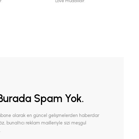
r.
Love muadilidir.
Burada Spam Yok.
abone olarak en güncel gelişmelerden haberdar
 Söz, bunaltıcı reklam mailleriyle sizi meşgul
.