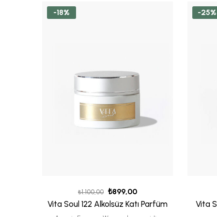
-18%
-25%
₺
899,00
₺
1.100,00
Vita Soul 122 Alkolsüz Katı Parfüm
Vita 