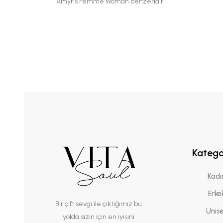
Amyris Femme Woman benzeridir.
Katego
Kadı
Erke
Bir çift sevgi ile çıktığımız bu
Unis
yolda sizin için en iyisini