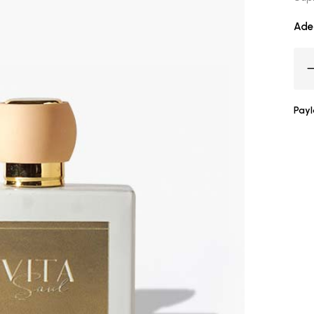
Ade
Payl