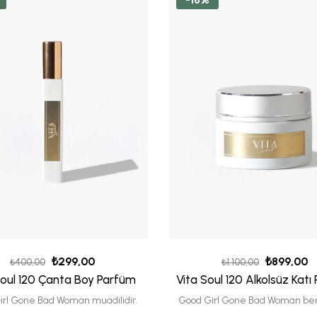
₺
299,00
₺
899,00
₺
400,00
₺
1.100,00
Soul 120 Çanta Boy Parfüm
Vita Soul 120 Alkolsüz Katı
irl Gone Bad Woman muadilidir.
Good Girl Gone Bad Woman ben