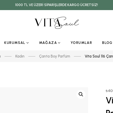
1000 TL VE ÜZERI SIPARIŞLERDE KARGO ÜCRETSIZ!
KURUMSAL
MAĞAZA
YORUMLAR
BLOG
a
Kadın
Çanta Boy Parfüm
Vita Soul 116 Ça
₺
40
V