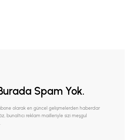
Burada Spam Yok.
abone olarak en güncel gelişmelerden haberdar
 Söz, bunaltıcı reklam mailleriyle sizi meşgul
.