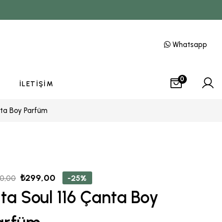
Whatsapp
0
İLETIŞIM
nta Boy Parfüm
₺
299,00
-25%
0,00
ita Soul 116 Çanta Boy