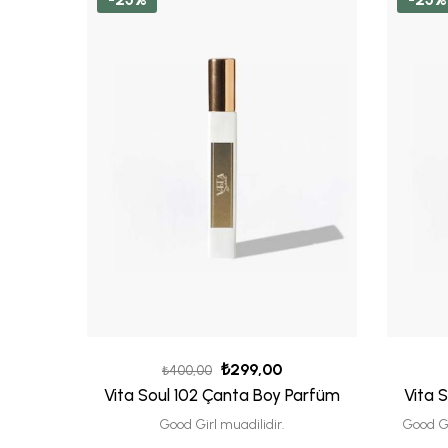
₺
299,00
₺
400,00
Vita Soul 102 Çanta Boy Parfüm
Vita 
Good Girl muadilidir.
Good G