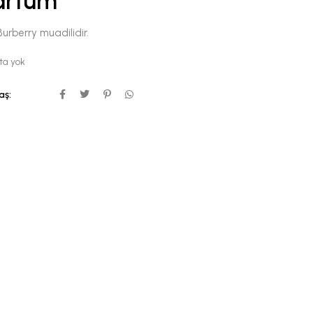
arfüm
urberry muadilidir.
ta yok
aş: