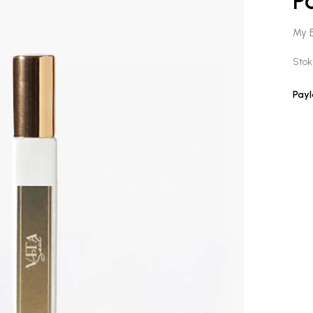
P
My B
Stok
Payl