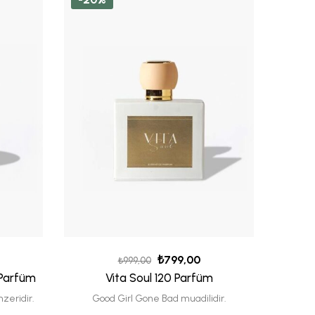
₺
799,00
₺
999,00
 Parfüm
Vita Soul 120 Parfüm
Vita
zeridir.
Good Girl Gone Bad muadilidir.
Eup