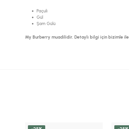
Paçuli
Gül
Şam Gülü
My Burberry muadilidir. Detaylı bilgi için bizimle ile
-25%
-25%