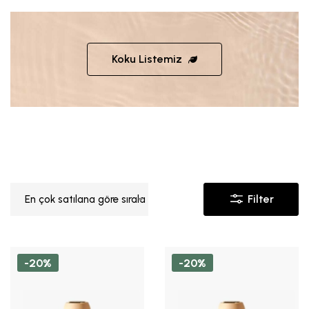
Koku Listemiz
Filter
En çok satılana göre sırala
-20%
-20%