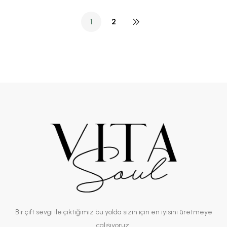
1
2
Bir çift sevgi ile çıktığımız bu yolda sizin için en iyisini üretmeye
çalışıyoruz.