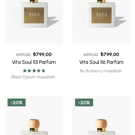
₺
799,00
₺
799,00
₺
999,00
₺
999,00
Vita Soul 113 Parfüm
Vita Soul 116 Parfüm
My Burberry muadilidir.
5 üzerinden
Black Opium muadilidir.
5.00
oy aldı
-20%
-20%