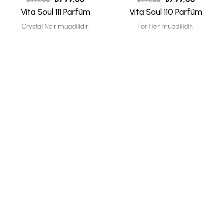
Vita Soul 111 Parfüm
Vita Soul 110 Parfüm
Crystal Noir muadilidir.
For Her muadilidir.
-20%
-20%
₺
799,00
₺
799,00
₺
999,00
₺
999,00
Vita Soul 102 Parfüm
Vita Soul 126 Parfüm