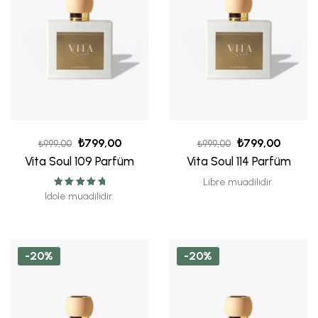
₺
799,00
₺
799,00
₺
999,00
₺
999,00
Vita Soul 109 Parfüm
Vita Soul 114 Parfüm
Libre muadilidir.
5 üzerinden
Idole muadilidir.
5.00
oy aldı
-20%
-20%