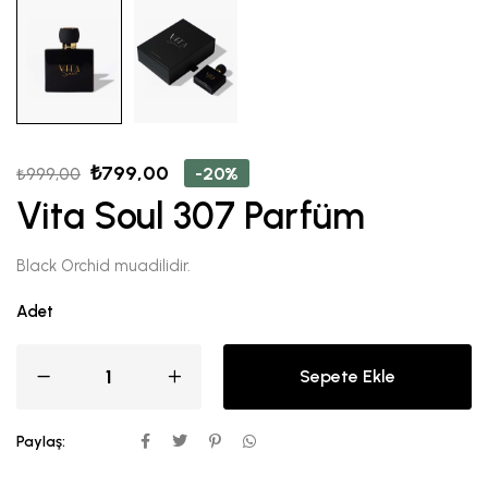
₺
799,00
-20%
₺
999,00
Vita Soul 307 Parfüm
Black Orchid muadilidir.
Adet
Sepete Ekle
Paylaş: