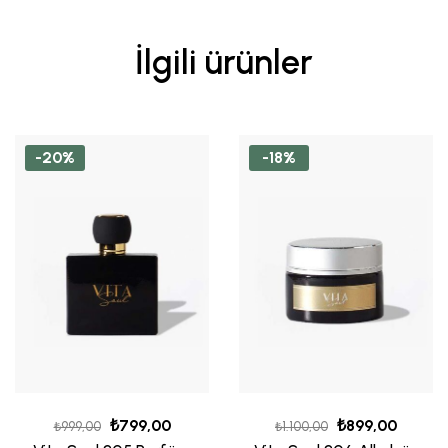
İlgili ürünler
-20%
-18%
₺
799,00
₺
899,00
₺
999,00
₺
1.100,00