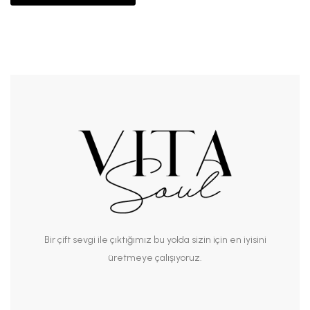
Bir çift sevgi ile çıktığımız bu yolda sizin için en iyisini
üretmeye çalışıyoruz.