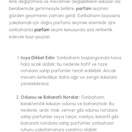
renk değiştirmesi ve mevsimsel değişikliklerin kokuları da
beraberinde getirmesiyle birlikte,
parfüm
seçimini
gözden geçirmenin zamanı geldi. Sonbaharın büyüsünü
yakalamak için doğru parfümü seçmek önemlidir. İşte
sonbaharda
parfüm
seçimi konusunda size rehberlik
edecek bazı ipuçları:
Isıya Dikkat Edin:
Sonbaharın başlangıcında hava
hala sıcak olabilir, bu nedenle hafif ve taze
notalara sahip parfümler tercih edilebilir. Ancak
mevsim ilerledikçe daha ağır ve zengin kokulara
yönelebilirsiniz.
Odunsu ve Baharatlı Notalar:
Sonbaharın
karakteristik kokuları odunsu ve baharatlıdır. Bu
nedenle, sedir, misk, vetiver gibi odunsu notalara
sahip parfümler veya tarçın, vanilya, karanfil gibi
baharatlı notalara sahip parfümler sonbaharın
ruhunu yakalamanıza yardımcı olabilir.